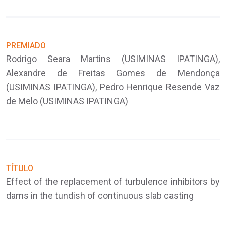
PREMIADO
P
Rodrigo Seara Martins (USIMINAS IPATINGA),
C
Alexandre de Freitas Gomes de Mendonça
R
(USIMINAS IPATINGA), Pedro Henrique Resende Vaz
C
de Melo (USIMINAS IPATINGA)
F
P
F
TÍTULO
Effect of the replacement of turbulence inhibitors by
dams in the tundish of continuous slab casting
T
S
g