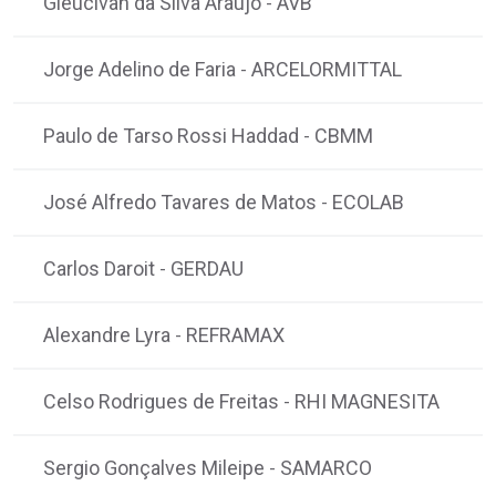
Gleucivan da Silva Araujo
AVB
-
Jorge Adelino de Faria
ARCELORMITTAL
-
Paulo de Tarso Rossi Haddad
CBMM
-
José Alfredo Tavares de Matos
ECOLAB
-
Carlos Daroit
GERDAU
-
Alexandre Lyra
REFRAMAX
-
Celso Rodrigues de Freitas
RHI MAGNESITA
-
Sergio Gonçalves Mileipe
SAMARCO
-