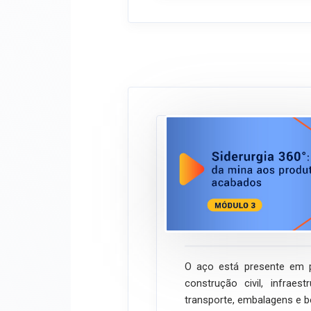
Siderurgia 360°
acabado aos pr
MÓDULO 3
ABM Ensina
Onli
O aço está presente em 
construção civil, infraes
transporte, embalagens e 