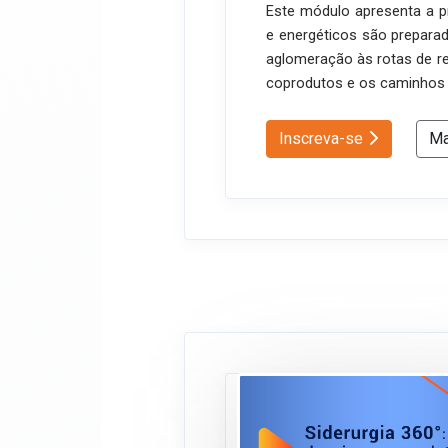
Este módulo apresenta a p
e energéticos são prepara
aglomeração às rotas de r
coprodutos e os caminhos a
Inscreva-se
Ma
Siderurgia 360°