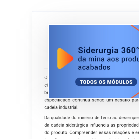
Siderurgia 3
JUN/26
acabados -
Início
ABM Ensina
imediato
O aço está presente em praticamente todos
civil, infraestrutura, energia, mineração, pe
bens de consumo. Entretanto, compreende
especificado continua sendo um desafio par
cadeia industrial.
Da qualidade do minério de ferro ao desemp
da cadeia siderúrgica influencia as propriedad
do produto. Compreender essas relações é es