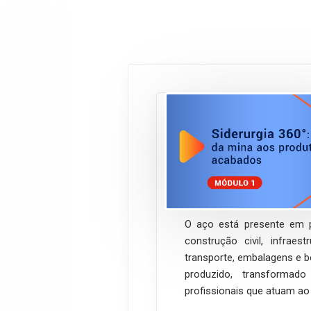
Siderurgia 360°
primário - MÓD
ABM Ensina
Onli
O aço está presente em 
construção civil, infraes
transporte, embalagens e 
produzido, transformad
profissionais que atuam ao 