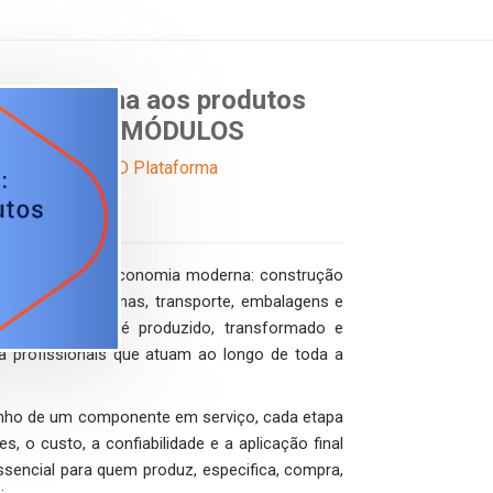
60°: da mina aos produtos
 TODOS OS MÓDULOS
Online
EAD Plataforma
 os setores da economia moderna: construção
tróleo e gás, máquinas, transporte, embalagens e
r como o aço é produzido, transformado e
a profissionais que atuam ao longo de toda a
enho de um componente em serviço, cada etapa
es, o custo, a confiabilidade e a aplicação final
sencial para quem produz, especifica, compra,