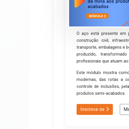
ao aço semi-a
ABM Ensina
Onli
O aço está presente em 
construção civil, infraes
transporte, embalagens e 
produzido, transformad
profissionais que atuam ao 
Este módulo mostra como 
modernas, das rotas a ox
controle de inclusões, pe
produtos semi-acabados.
Inscreva-se
Ma