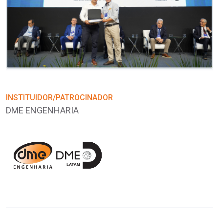
INSTITUIDOR/PATROCINADOR
I
DME ENGENHARIA
D