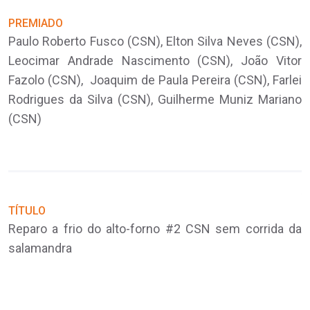
PREMIADO
P
Paulo Roberto Fusco (CSN), Elton Silva Neves (CSN),
A
e
Leocimar Andrade Nascimento (CSN), João Vitor
(
Fazolo (CSN), Joaquim de Paula Pereira (CSN), Farlei
(
Rodrigues da Silva (CSN), Guilherme Muniz Mariano
(CSN)
T
A
m
TÍTULO
Reparo a frio do alto-forno #2 CSN sem corrida da
salamandra