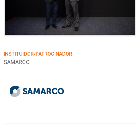
I
V
INSTITUIDOR/PATROCINADOR
SAMARCO
P
M
S
R
(