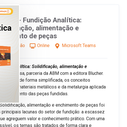
binar - Fundição Analítica:
lidificação, alimentação e
chimento de peças
pecialização
Online
Microsoft Teams
dição Analítica: Solidificação, alimentação e
leber Lessa, parceria da ABM com a editora Blucher.
resentará, de forma simplificada, os conceitos
ação dos materiais metálicos e da metalurgia aplicada
o e enchimento das peças fundidas.
: Solidificação, alimentação e enchimento de peças foi
s principais lacunas do setor de fundição: a escassez
que agreguem valor e conhecimento prático. Com uma
sível, os temas são tratados de forma clara e