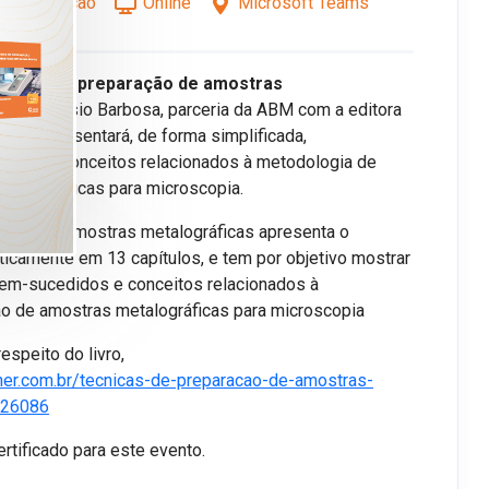
pecialização
Online
Microsoft Teams
nicas de preparação de amostras
ria de Cássio Barbosa, parceria da ABM com a editora
autor apresentará, de forma simplificada,
idos e conceitos relacionados à metodologia de
etalográficas para microscopia.
ração de amostras metalográficas apresenta o
icamente em 13 capítulos, e tem por objetivo mostrar
bem-sucedidos e conceitos relacionados à
o de amostras metalográficas para microscopia
espeito do livro,
her.com.br/tecnicas-de-preparacao-de-amostras-
226086
rtificado para este evento.