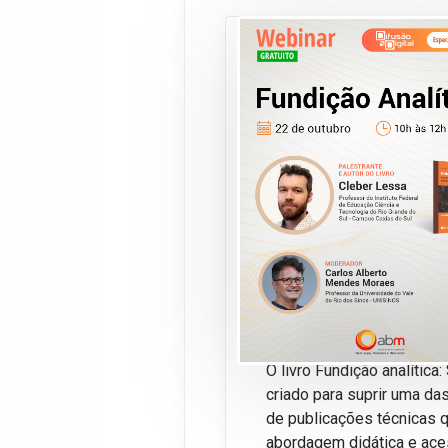
We
OUT/25
So
22
en
Es
Apresentação do livro
Fun
enchimento de peças
de C
Neste webinar, o autor ap
fundamentais da solidific
ao projeto de alimentaçã
O livro Fundição analítica
criado para suprir uma da
de publicações técnicas 
abordagem didática e aces