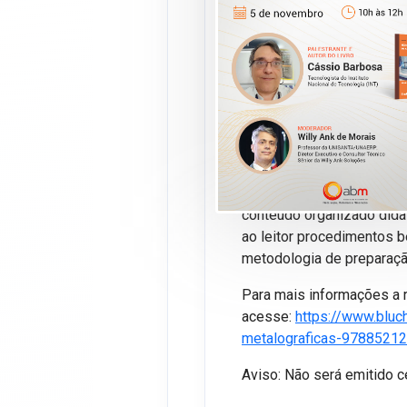
Es
Apresentação do livro
Téc
metalográficas
, de auto
Blucher. Neste webinar, o 
procedimentos bem-suced
preparação de amostras m
O livro Técnicas de prepa
conteúdo organizado didat
ao leitor procedimentos 
metodologia de preparaçã
Para mais informações a r
acesse:
https://www.bluc
metalograficas-9788521
Aviso: Não será emitido ce