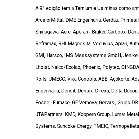
A 9ª edição tem a Ternium e Usiminas como anf
ArcelorMittal, DME Engenharia, Gerdau, Primeta
Shinagawa, Acre, Aperam, Bruker, Carboox, Danie
Reframax, RHI Magnesita, Vesuvius, Aplan, Autro
GMI, Harsco, IMS Messsysteme GmbH, Jenike & 
Lhoist, Nalco/Ecolab, Phoenix, Polytec, QINGDAO
Rolls, UMECC, Vika Controls, ABB, Açokorte, Adve
Engenharia, Densit, Densix, Direxa, Delta Ducon,
Fosbel, Furnace, GE Vernova, Gervasi, Grupo DR1,
JT&Partners, KMD, Koppern Group, Lumar Metals,
Systems, Suncoke Energy, TMEIC, Termopellets, 