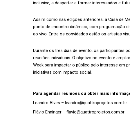
inclusive, a despertar e formar interessados e fut
Assim como nas edições anteriores, a Casa de Met
ponto de encontro dinâmico, com programação divers
ao vivo. Entre os convidados estão os artistas vis
Durante os três dias de evento, os participantes 
reuniões individuais. O objetivo no evento é amplia
Week para impactar o público pelo interesse em pro
iniciativas com impacto social.
Para agendar reuniões ou obter mais informaçõ
Leandro Alves – leandro@quattroprojetos.com.br
Flávio Enninger – flavio@quattroprojetos.com.br