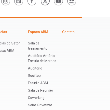
icias
Espaço ABM
Contato
cias do Setor
Sala de
treinamento
ícias ABM
Auditório Antônio
Ermírio de Moraes
Auditório
Rooftop
Estúdio ABM
Sala de Reunião
Coworking
Salas Privativas