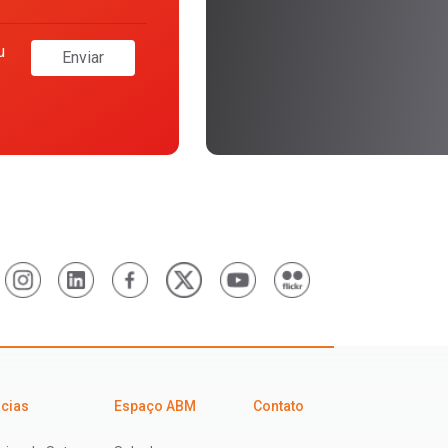
u
Enviar
icias
Espaço ABM
Contato