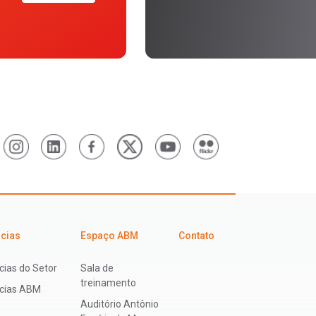
icias
Espaço ABM
Contato
cias do Setor
Sala de
treinamento
ícias ABM
Auditório Antônio