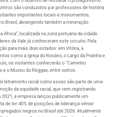
leira. Com o objetivo de ressaltar o protagonismo
ontros são conduzidos por professores de história
isitantes importantes locais e monumentos,
no Brasil, abrangendo também a mineração.
 África”, localizada na zona portuária da cidade.
res da Vale já conheceram este circuito. Pela
ação para mais dois estados: em Vitória, a
tos como a Igreja do Rosário, o Largo da Prainha e
uís, os visitantes conhecerão o “Caminho
s e o Museu do Reggae, entre outros.
 letramento racial como essas são parte de uma
oção da equidade racial, que vem registrando
m 2021, a empresa lançou publicamente um
ta de ter 40% de posições de liderança sênior
pregados negros no Brasil até 2026. Atualmente