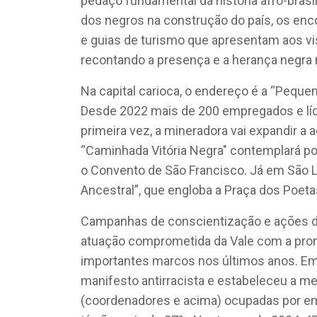
pedaço fundamental da história afro-brasi
dos negros na construção do país, os enc
e guias de turismo que apresentam aos v
recontando a presença e a herança negra 
Na capital carioca, o endereço é a “Pequena
Desde 2022 mais de 200 empregados e líde
primeira vez, a mineradora vai expandir a 
“Caminhada Vitória Negra" contemplará pon
o Convento de São Francisco. Já em São L
Ancestral”, que engloba a Praça dos Poeta
Campanhas de conscientização e ações de
atuação comprometida da Vale com a prom
importantes marcos nos últimos anos. E
manifesto antirracista e estabeleceu a me
(coordenadores e acima) ocupadas por em