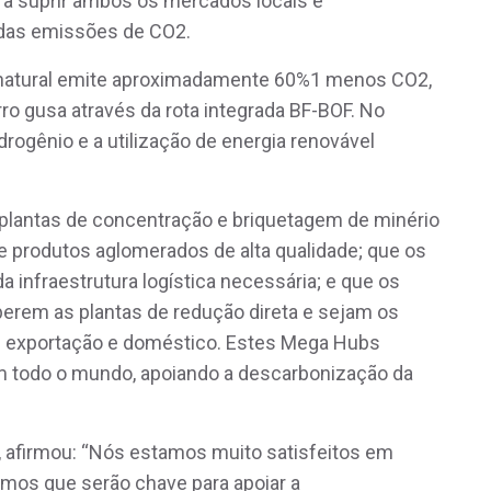
ara suprir ambos os mercados locais e
 das emissões de CO2.
s natural emite aproximadamente 60%1 menos CO2,
o gusa através da rota integrada BF-BOF. No
idrogênio e a utilização de energia renovável
 plantas de concentração e briquetagem de minério
e produtos aglomerados de alta qualidade; que os
 infraestrutura logística necessária; e que os
perem as plantas de redução direta e sejam os
 exportação e doméstico. Estes Mega Hubs
 todo o mundo, apoiando a descarbonização da
, afirmou: “Nós estamos muito satisfeitos em
amos que serão chave para apoiar a