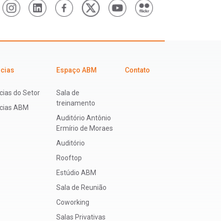
icias
Espaço ABM
Contato
cias do Setor
Sala de
treinamento
ícias ABM
Auditório Antônio
Ermírio de Moraes
Auditório
Rooftop
Estúdio ABM
Sala de Reunião
Coworking
Salas Privativas