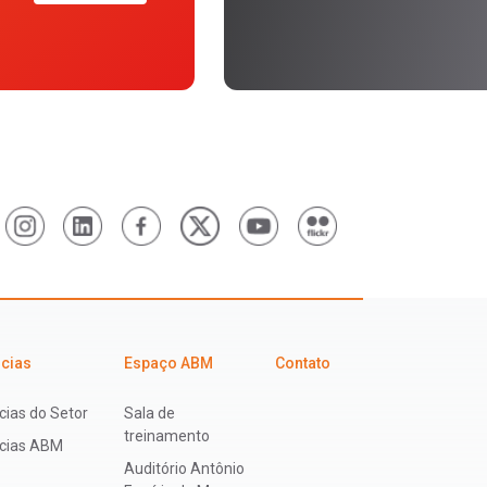
icias
Espaço ABM
Contato
cias do Setor
Sala de
treinamento
ícias ABM
Auditório Antônio