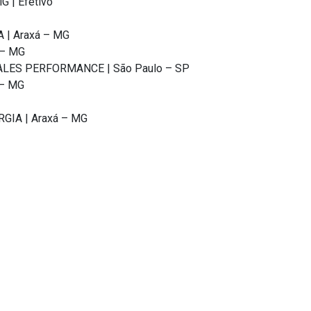
G | Efetivo
| Araxá – MG
 – MG
ALES PERFORMANCE | São Paulo – SP
 – MG
IA | Araxá – MG