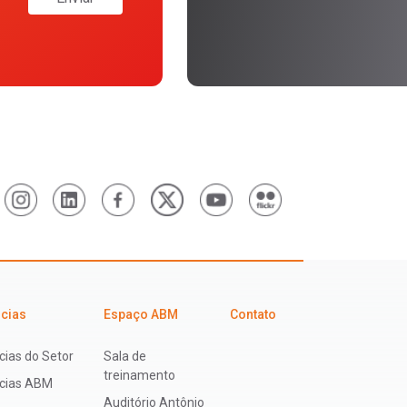
icias
Espaço ABM
Contato
cias do Setor
Sala de
treinamento
ícias ABM
Auditório Antônio