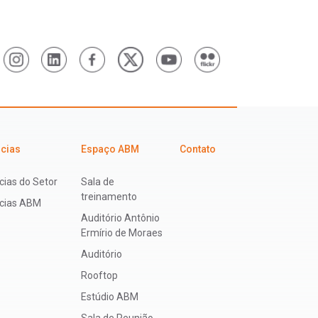
icias
Espaço ABM
Contato
cias do Setor
Sala de
treinamento
ícias ABM
Auditório Antônio
Ermírio de Moraes
Auditório
Rooftop
Estúdio ABM
Sala de Reunião