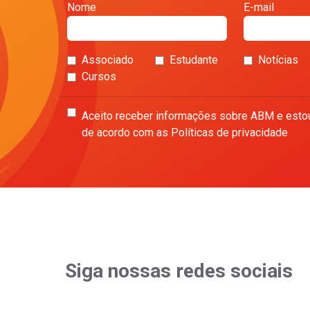
Nome
E-mail
Associado
Estudante
Notícias
Cursos
Aceito receber informações sobre ABM e esto
de acordo com as Políticas de privacidade
Siga nossas redes sociais