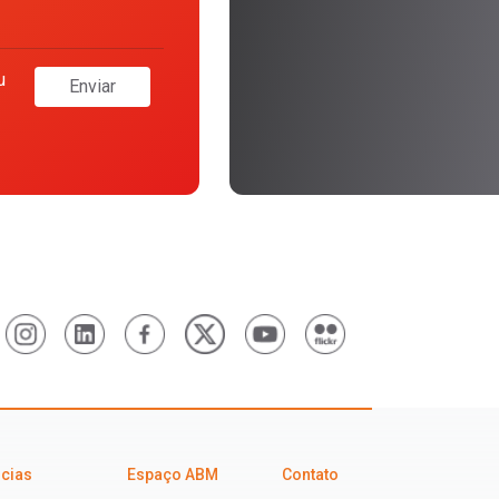
u
Enviar
icias
Espaço ABM
Contato