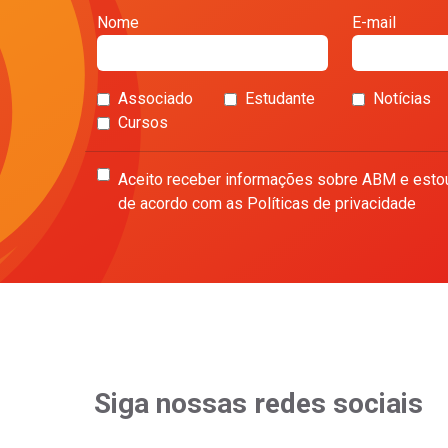
Nome
E-mail
Associado
Estudante
Notícias
Cursos
Aceito receber informações sobre ABM e esto
de acordo com as Políticas de privacidade
Siga nossas redes sociais