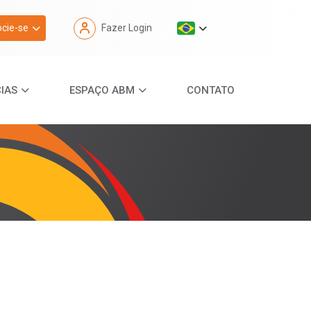
cie-se
Fazer Login
IAS
ESPAÇO ABM
CONTATO