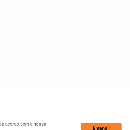
á de acordo com a nossa
Entendi!
Associe-se
Fazer Login