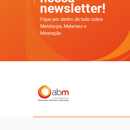
newsletter!
Fique por dentro de tudo sobre
Metalurgia, Materiais e
Mineração.