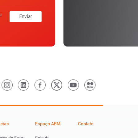
u
Enviar
icias
Espaço ABM
Contato
cias do Setor
Sala de