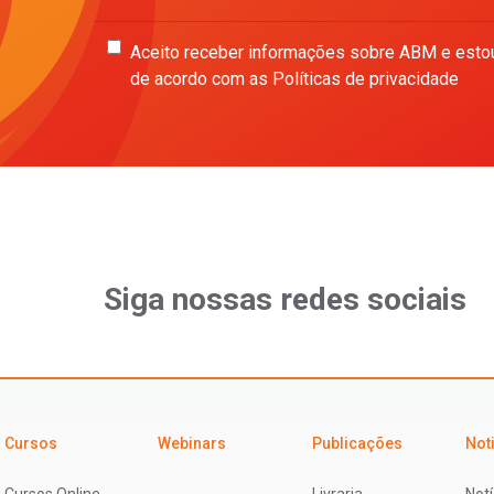
Aceito receber informações sobre ABM e esto
de acordo com as Políticas de privacidade
Siga nossas redes sociais
Cursos
Webinars
Publicações
Not
Cursos Online
Livraria
Notí