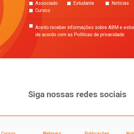
Associado
Estudante
Notícias
Cursos
Aceito receber informações sobre ABM e esto
de acordo com as Políticas de privacidade
Siga nossas redes sociais
Cursos
Webinars
Publicações
Not