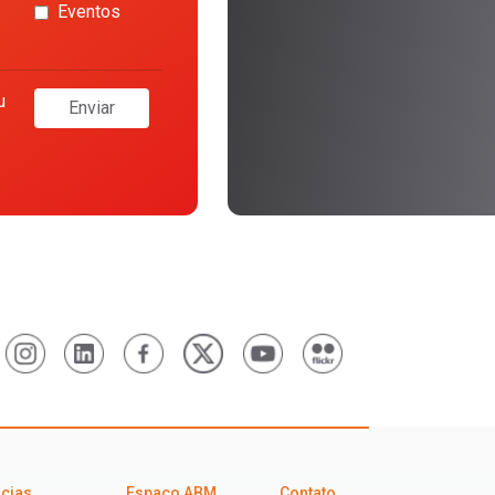
Eventos
u
Enviar
icias
Espaço ABM
Contato