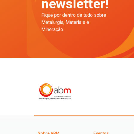
newsletter!
Fique por dentro de tudo sobre
Metalurgia, Materiais e
Mineração.
Sobre ABM
Eventos