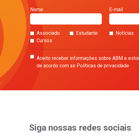
Nome
E-mail
Associado
Estudante
Notícias
Cursos
Aceito receber informações sobre ABM e esto
de acordo com as Políticas de privacidade
Siga nossas redes sociais