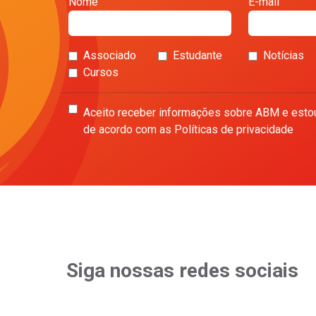
Nome
E-mail
Associado
Estudante
Notícias
Cursos
Aceito receber informações sobre ABM e esto
de acordo com as Políticas de privacidade
Siga nossas redes sociais