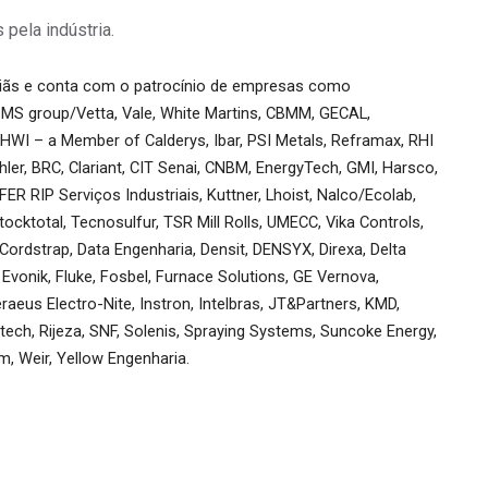
pela indústria.
riãs e conta com o patrocínio de empresas como
 SMS group/Vetta, Vale, White Martins, CBMM, GECAL,
 HWI – a Member of Calderys, Ibar, PSI Metals, Reframax, RHI
ler, BRC, Clariant, CIT Senai, CNBM, EnergyTech, GMI, Harsco,
RIP Serviços Industriais, Kuttner, Lhoist, Nalco/Ecolab,
cktotal, Tecnosulfur, TSR Mill Rolls, UMECC, Vika Controls,
Cordstrap, Data Engenharia, Densit, DENSYX, Direxa, Delta
Evonik, Fluke, Fosbel, Furnace Solutions, GE Vernova,
eus Electro-Nite, Instron, Intelbras, JT&Partners, KMD,
ch, Rijeza, SNF, Solenis, Spraying Systems, Suncoke Energy,
, Weir, Yellow Engenharia.