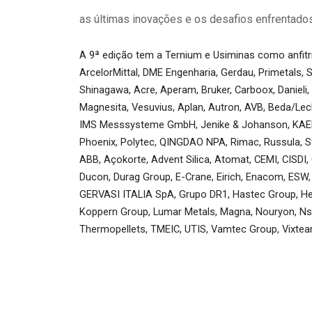
as últimas inovações e os desafios enfrentados 
A 9ª edição tem a Ternium e Usiminas como anfit
ArcelorMittal, DME Engenharia, Gerdau, Primetals,
Shinagawa, Acre, Aperam, Bruker, Carboox, Danieli,
Magnesita, Vesuvius, Aplan, Autron, AVB, Beda/Lech
IMS Messsysteme GmbH, Jenike & Johanson, KAEFER 
Phoenix, Polytec, QINGDAO NPA, Rimac, Russula, Sto
ABB, Açokorte, Advent Silica, Atomat, CEMI, CISDI, 
Ducon, Durag Group, E-Crane, Eirich, Enacom, ESW, 
GERVASI ITALIA SpA, Grupo DR1, Hastec Group, Hera
Koppern Group, Lumar Metals, Magna, Nouryon, Nste
Thermopellets, TMEIC, UTIS, Vamtec Group, Vixteam