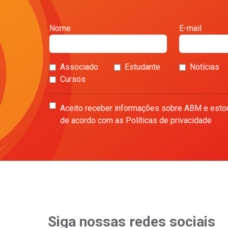
Nome
E-mail
Associado
Estudante
Notícias
Cursos
Aceito receber informações sobre ABM e esto
de acordo com as Políticas de privacidade
Siga nossas redes sociais