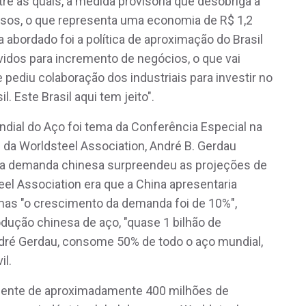
ntre as quais, a medida provisória que desobriga a
ssos, o que representa uma economia de R$ 1,2
a abordado foi a política de aproximação do Brasil
dos para incremento de negócios, o que vai
le pediu colaboração dos industriais para investir no
l. Este Brasil aqui tem jeito".
ndial do Aço foi tema da Conferência Especial na
a Worldsteel Association, André B. Gerdau
 a demanda chinesa surpreendeu as projeções de
eel Association era que a China apresentaria
as "o crescimento da demanda foi de 10%",
dução chinesa de aço, "quase 1 bilhão de
ndré Gerdau, consome 50% de todo o aço mundial,
il.
mente de aproximadamente 400 milhões de