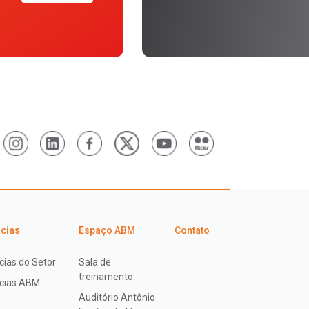
icias
Espaço ABM
Contato
cias do Setor
Sala de
treinamento
ícias ABM
Auditório Antônio