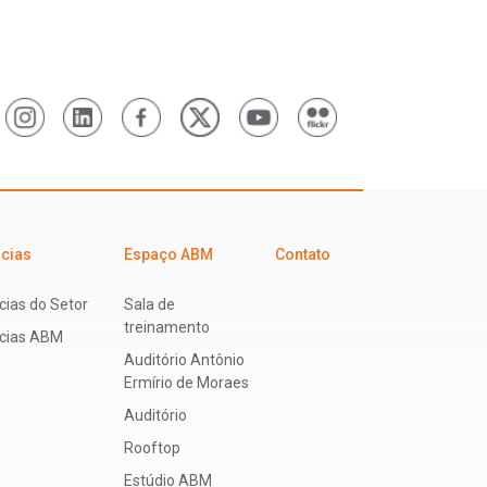
icias
Espaço ABM
Contato
cias do Setor
Sala de
treinamento
ícias ABM
Auditório Antônio
Ermírio de Moraes
Auditório
Rooftop
Estúdio ABM