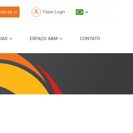
cie-se
Fazer Login
IAS
ESPAÇO ABM
CONTATO