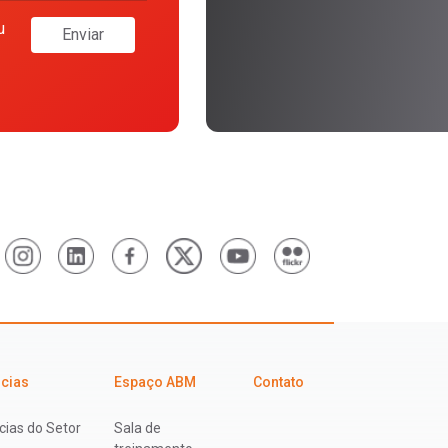
u
Enviar
icias
Espaço ABM
Contato
cias do Setor
Sala de