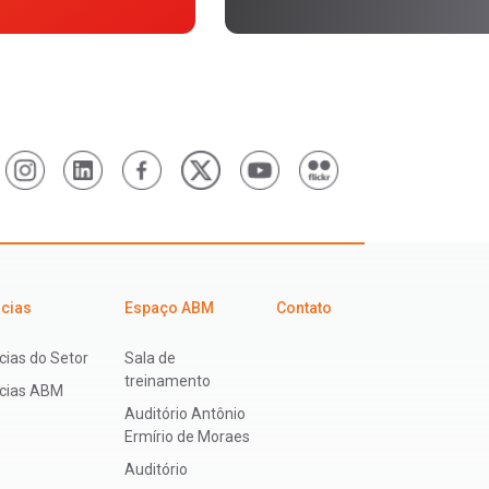
icias
Espaço ABM
Contato
cias do Setor
Sala de
treinamento
ícias ABM
Auditório Antônio
Ermírio de Moraes
Auditório