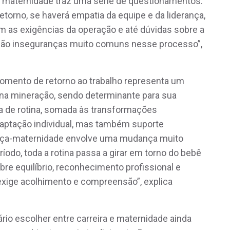
 “A maternidade traz uma série de questionamentos.
torno, se haverá empatia da equipe e da liderança,
m as exigências da operação e até dúvidas sobre a
. São inseguranças muito comuns nesse processo”,
momento de retorno ao trabalho representa um
s na mineração, sendo determinante para sua
a de rotina, somada às transformações
daptação individual, mas também suporte
cença-maternidade envolve uma mudança muito
íodo, toda a rotina passa a girar em torno do bebê
obre equilíbrio, reconhecimento profissional e
xige acolhimento e compreensão”, explica
io escolher entre carreira e maternidade ainda