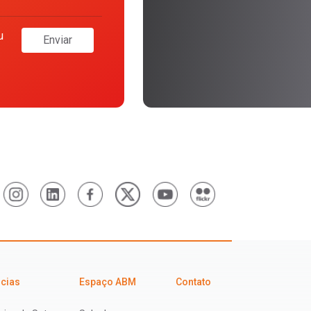
u
Enviar
icias
Espaço ABM
Contato