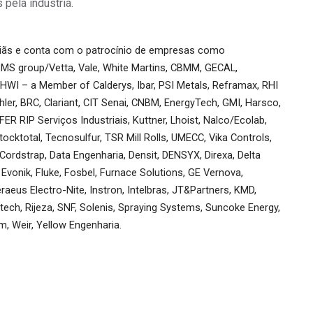
pela indústria.
riãs e conta com o patrocínio de empresas como
 SMS group/Vetta, Vale, White Martins, CBMM, GECAL,
 HWI – a Member of Calderys, Ibar, PSI Metals, Reframax, RHI
ler, BRC, Clariant, CIT Senai, CNBM, EnergyTech, GMI, Harsco,
RIP Serviços Industriais, Kuttner, Lhoist, Nalco/Ecolab,
cktotal, Tecnosulfur, TSR Mill Rolls, UMECC, Vika Controls,
Cordstrap, Data Engenharia, Densit, DENSYX, Direxa, Delta
Evonik, Fluke, Fosbel, Furnace Solutions, GE Vernova,
eus Electro-Nite, Instron, Intelbras, JT&Partners, KMD,
ch, Rijeza, SNF, Solenis, Spraying Systems, Suncoke Energy,
, Weir, Yellow Engenharia.