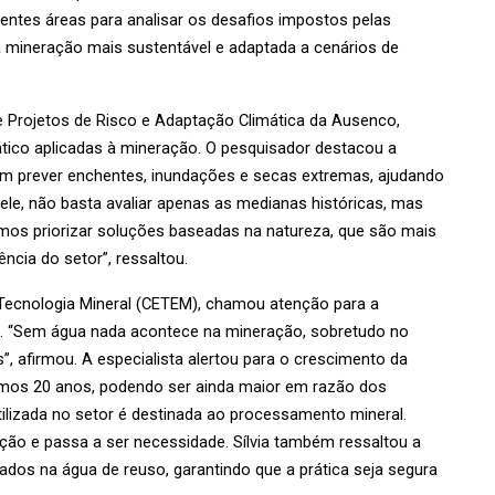
entes áreas para analisar os desafios impostos pelas 
mineração mais sustentável e adaptada a cenários de 
de Projetos de Risco e Adaptação Climática da Ausenco, 
tico aplicadas à mineração. O pesquisador destacou a 
em prever enchentes, inundações e secas extremas, ajudando 
le, não basta avaliar apenas as medianas históricas, mas 
os priorizar soluções baseadas na natureza, que são mais 
ncia do setor”, ressaltou.
e Tecnologia Mineral (CETEM), chamou atenção para a 
. “Sem água nada acontece na mineração, sobretudo no 
, afirmou. A especialista alertou para o crescimento da 
imos 20 anos, podendo ser ainda maior em razão dos 
ilizada no setor é destinada ao processamento mineral. 
ção e passa a ser necessidade. Sílvia também ressaltou a 
zados na água de reuso, garantindo que a prática seja segura 