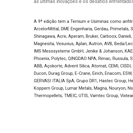
as últimas inovações e os desafios enfrentados 
A 9ª edição tem a Ternium e Usiminas como anfit
ArcelorMittal, DME Engenharia, Gerdau, Primetals,
Shinagawa, Acre, Aperam, Bruker, Carboox, Danieli,
Magnesita, Vesuvius, Aplan, Autron, AVB, Beda/Lech
IMS Messsysteme GmbH, Jenike & Johanson, KAEFER 
Phoenix, Polytec, QINGDAO NPA, Rimac, Russula, Sto
ABB, Açokorte, Advent Silica, Atomat, CEMI, CISDI, 
Ducon, Durag Group, E-Crane, Eirich, Enacom, ESW, 
GERVASI ITALIA SpA, Grupo DR1, Hastec Group, Hera
Koppern Group, Lumar Metals, Magna, Nouryon, Nste
Thermopellets, TMEIC, UTIS, Vamtec Group, Vixteam