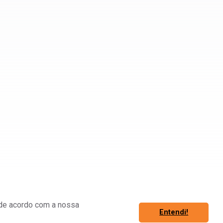
á de acordo com a nossa
Entendi!
Associe-se
Fazer Login