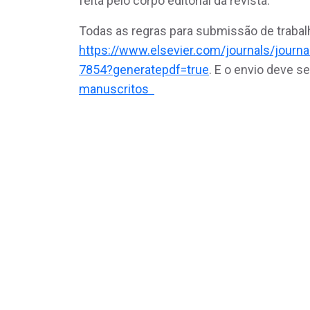
feita pelo corpo editorial da revista.
Todas as regras para submissão de traba
https://www.elsevier.com/journals/journa
7854?generatepdf=true
. E o envio deve s
manuscritos