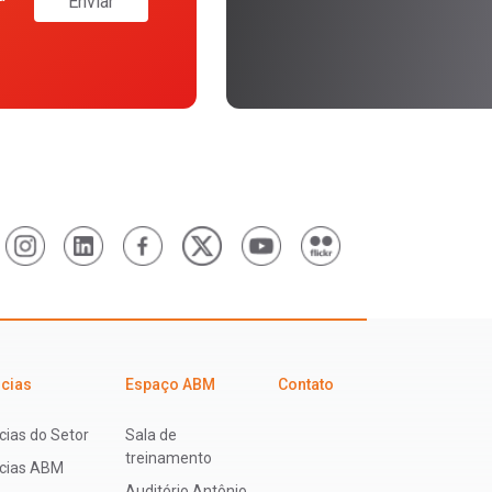
Enviar
icias
Espaço ABM
Contato
cias do Setor
Sala de
treinamento
ícias ABM
Auditório Antônio