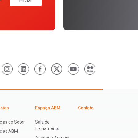
Enviar
icias
Espaço ABM
Contato
cias do Setor
Sala de
treinamento
ícias ABM
Auditório Antônio