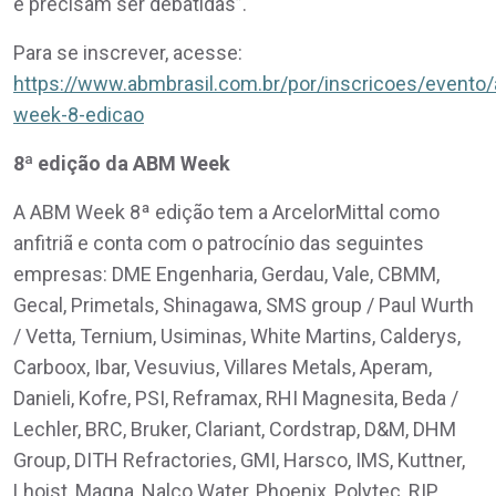
e precisam ser debatidas”.
Para se inscrever, acesse:
https://www.abmbrasil.com.br/por/inscricoes/evento
week-8-edicao
8ª edição da ABM Week
A ABM Week 8ª edição tem a ArcelorMittal como
anfitriã e conta com o patrocínio das seguintes
empresas: DME Engenharia, Gerdau, Vale, CBMM,
Gecal, Primetals, Shinagawa, SMS group / Paul Wurth
/ Vetta, Ternium, Usiminas, White Martins, Calderys,
Carboox, Ibar, Vesuvius, Villares Metals, Aperam,
Danieli, Kofre, PSI, Reframax, RHI Magnesita, Beda /
Lechler, BRC, Bruker, Clariant, Cordstrap, D&M, DHM
Group, DITH Refractories, GMI, Harsco, IMS, Kuttner,
Lhoist, Magna, Nalco Water, Phoenix, Polytec, RIP,