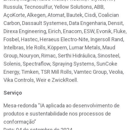
Russula, Tecnosulfur, Yellow Solutions, ABB,
AçoKorte, Alkegen, Atomat, Bautek, Cisdi, Coalician
Carbon, Dassault Systemes, Data Engenharia, Densit,
Direxa Engineering, Eirich, Enacom, ESW, Evonik, Fluke,
Fosbel, Hastec, Heraeus Electro-Nite, Ingersoll Rand,
Intelbras, Irle Rolls, Köppern, Lumar Metals, Maud
Group, Nouryon, Rimac, Serthi Hidráulica, Sinosteel,
Solenis, Spectraflow, Spraying Systems, SunCoke
Energy, Timken, TSR Mill Rolls, Vamtec Group, Veolia,
Vika Controls, Weir e ZwickRoell.
Serviço
Mesa-redonda “IA aplicada ao desenvolvimento de
produtos e sustentabilidade nos processos de
conformação”
Data: 04 de setembro de 2024