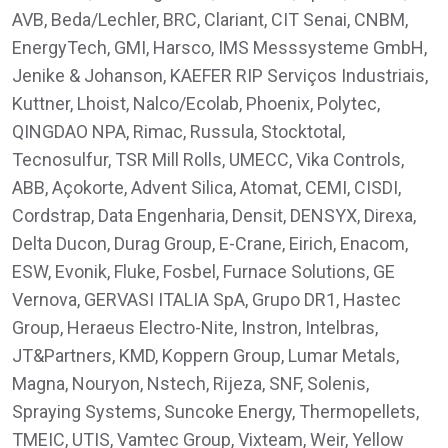
AVB, Beda/Lechler, BRC, Clariant, CIT Senai, CNBM,
EnergyTech, GMI, Harsco, IMS Messsysteme GmbH,
Jenike & Johanson, KAEFER RIP Serviços Industriais,
Kuttner, Lhoist, Nalco/Ecolab, Phoenix, Polytec,
QINGDAO NPA, Rimac, Russula, Stocktotal,
Tecnosulfur, TSR Mill Rolls, UMECC, Vika Controls,
ABB, Açokorte, Advent Silica, Atomat, CEMI, CISDI,
Cordstrap, Data Engenharia, Densit, DENSYX, Direxa,
Delta Ducon, Durag Group, E-Crane, Eirich, Enacom,
ESW, Evonik, Fluke, Fosbel, Furnace Solutions, GE
Vernova, GERVASI ITALIA SpA, Grupo DR1, Hastec
Group, Heraeus Electro-Nite, Instron, Intelbras,
JT&Partners, KMD, Koppern Group, Lumar Metals,
Magna, Nouryon, Nstech, Rijeza, SNF, Solenis,
Spraying Systems, Suncoke Energy, Thermopellets,
TMEIC, UTIS, Vamtec Group, Vixteam, Weir, Yellow