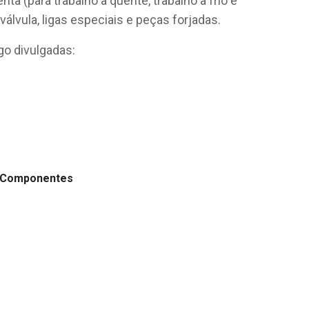
nta (para trabalho a quente, trabalho a frio e
válvula, ligas especiais e peças forjadas.
o divulgadas:
s
e Componentes