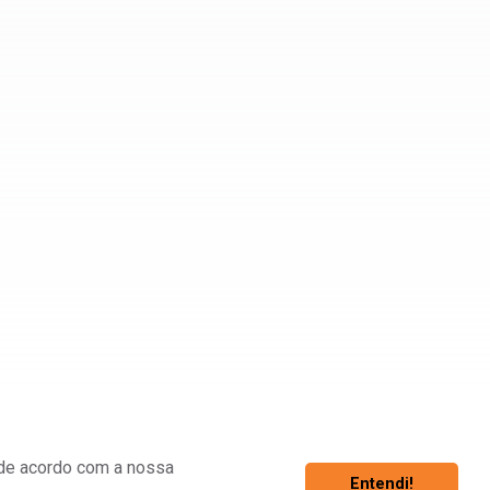
á de acordo com a nossa
Entendi!
Associe-se
Fazer Login