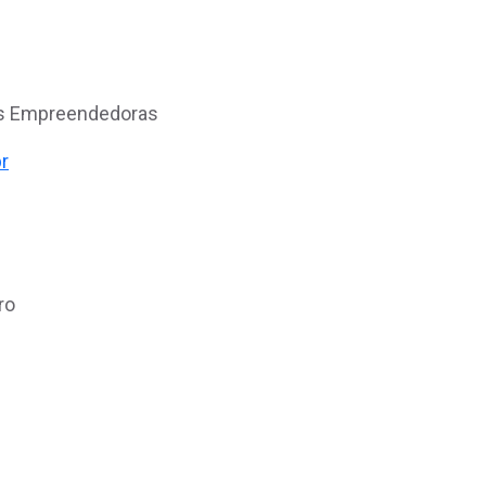
es Empreendedoras
r
uro