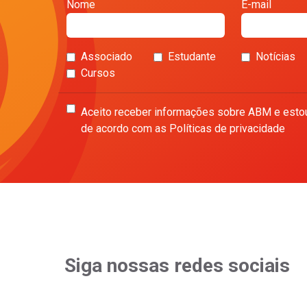
Nome
E-mail
Associado
Estudante
Notícias
Cursos
Aceito receber informações sobre ABM e esto
de acordo com as Políticas de privacidade
Siga nossas redes sociais