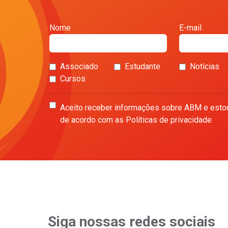
Nome
E-mail
Associado
Estudante
Notícias
Cursos
Aceito receber informações sobre ABM e esto
de acordo com as Políticas de privacidade
Siga nossas redes sociais