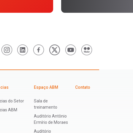
icias
Espaço ABM
Contato
cias do Setor
Sala de
treinamento
ícias ABM
Auditório Antônio
Ermírio de Moraes
Auditório