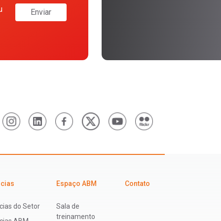
u
Enviar
icias
Espaço ABM
Contato
cias do Setor
Sala de
treinamento
ícias ABM