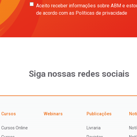
Aceito receber informações sobre ABM e esto
de acordo com as Políticas de privacidade
Siga nossas redes sociais
Cursos
Webinars
Publicações
Not
Cursos Online
Livraria
Notí
Cursos
Revistas
Not