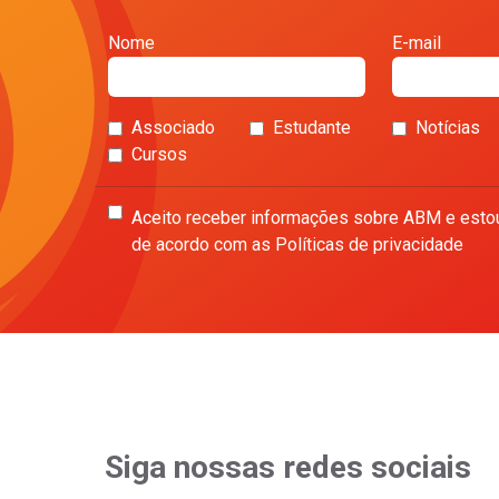
Nome
E-mail
Associado
Estudante
Notícias
Cursos
Aceito receber informações sobre ABM e esto
de acordo com as Políticas de privacidade
Siga nossas redes sociais