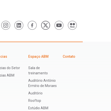
icias
Espaço ABM
Contato
cias do Setor
Sala de
treinamento
ícias ABM
Auditório Antônio
Ermírio de Moraes
Auditório
Rooftop
Estúdio ABM