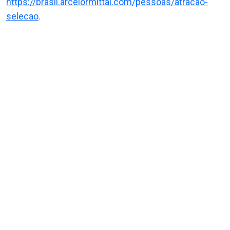
https://brasil.arcelormittal.com/pessoas/atracao-
selecao
.