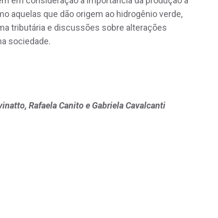
em em consideração a importância da produção a
omo aquelas que dão origem ao hidrogênio verde,
 tributária e discussões sobre alterações
na sociedade.
natto, Rafaela Canito e Gabriela Cavalcanti