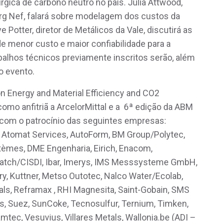
úrgica de carbono neutro no país. Julia Attwood,
rg Nef, falará sobre modelagem dos custos da
e Potter, diretor de Metálicos da Vale, discutirá as
e menor custo e maior confiabilidade para a
alhos técnicos previamente inscritos serão, além
o evento.
n Energy and Material Efficiency and CO2
como anfitriã a ArcelorMittal e a 6ª edição da ABM
 com o patrocínio das seguintes empresas:
Atomat Services, AutoForm, BM Group/Polytec,
stèmes, DME Engenharia, Eirich, Enacom,
, Hatch/CISDI, Ibar, Imerys, IMS Messsysteme GmbH,
try, Kuttner, Metso Outotec, Nalco Water/Ecolab,
als, Reframax , RHI Magnesita, Saint-Gobain, SMS
s, Suez, SunCoke, Tecnosulfur, Ternium, Timken,
amtec, Vesuvius, Villares Metals, Wallonia.be (ADI –