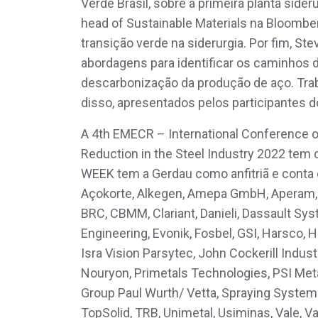
Verde Brasil, sobre a primeira planta sider
head of Sustainable Materials na Bloombe
transição verde na siderurgia. Por fim, Stev
abordagens para identificar os caminhos d
descarbonização da produção de aço. Trab
disso, apresentados pelos participantes d
A 4th EMECR – International Conference o
Reduction in the Steel Industry 2022 tem 
WEEK tem a Gerdau como anfitriã e conta
Açokorte, Alkegen, Amepa GmbH, Aperam, 
BRC, CBMM, Clariant, Danieli, Dassault Sy
Engineering, Evonik, Fosbel, GSI, Harsco
Isra Vision Parsytec, John Cockerill Indus
Nouryon, Primetals Technologies, PSI Met
Group Paul Wurth/ Vetta, Spraying System
TopSolid, TRB, Unimetal, Usiminas, Vale, V