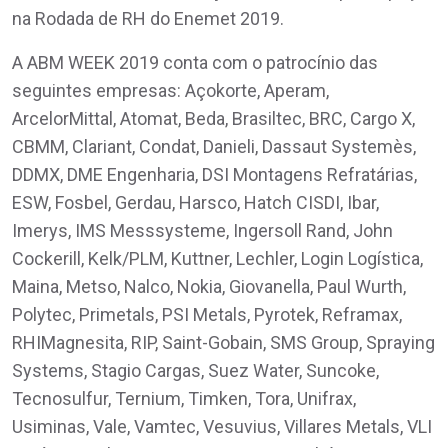
na Rodada de RH do Enemet 2019.
A ABM WEEK 2019 conta com o patrocínio das
seguintes empresas: Açokorte, Aperam,
ArcelorMittal, Atomat, Beda, Brasiltec, BRC, Cargo X,
CBMM, Clariant, Condat, Danieli, Dassaut Systemès,
DDMX, DME Engenharia, DSI Montagens Refratárias,
ESW, Fosbel, Gerdau, Harsco, Hatch CISDI, Ibar,
Imerys, IMS Messsysteme, Ingersoll Rand, John
Cockerill, Kelk/PLM, Kuttner, Lechler, Login Logística,
Maina, Metso, Nalco, Nokia, Giovanella, Paul Wurth,
Polytec, Primetals, PSI Metals, Pyrotek, Reframax,
RHIMagnesita, RIP, Saint-Gobain, SMS Group, Spraying
Systems, Stagio Cargas, Suez Water, Suncoke,
Tecnosulfur, Ternium, Timken, Tora, Unifrax,
Usiminas, Vale, Vamtec, Vesuvius, Villares Metals, VLI